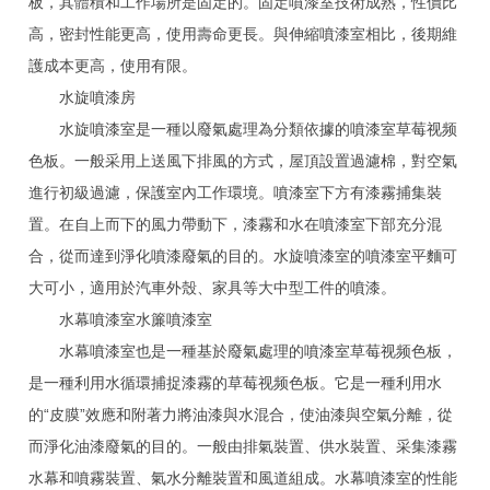
板，其體積和工作場所是固定的。固定噴漆室技術成熟，性價比
高，密封性能更高，使用壽命更長。與伸縮噴漆室相比，後期維
護成本更高，使用有限。
水旋噴漆房
水旋噴漆室是一種以廢氣處理為分類依據的噴漆室草莓视频
色板。一般采用上送風下排風的方式，屋頂設置過濾棉，對空氣
進行初級過濾，保護室內工作環境。噴漆室下方有漆霧捕集裝
置。在自上而下的風力帶動下，漆霧和水在噴漆室下部充分混
合，從而達到淨化噴漆廢氣的目的。水旋噴漆室的噴漆室平麵可
大可小，適用於汽車外殼、家具等大中型工件的噴漆。
水幕噴漆室水簾噴漆室
水幕噴漆室也是一種基於廢氣處理的噴漆室草莓视频色板，
是一種利用水循環捕捉漆霧的草莓视频色板。它是一種利用水
的“皮膜”效應和附著力將油漆與水混合，使油漆與空氣分離，從
而淨化油漆廢氣的目的。一般由排氣裝置、供水裝置、采集漆霧
水幕和噴霧裝置、氣水分離裝置和風道組成。水幕噴漆室的性能