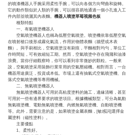
的噴漆機器人手腕采用柔性手腕，可以向各個方向彎曲和旋轉。
它的動作類似於人類的手腕，可以很容易地通過一個小孔進入工
件內部並噴灑其內表麵。
機器人噴塗草莓视频色板
種類特點
一、有氣噴塗機器人
空氣噴塗機器人也稱為低壓空氣噴塗。噴塗機依靠低壓空氣
在噴射槍口後形成霧化氣流，作用於物體表麵（牆壁或木表
麵）。與手刷相比，空氣噴塗沒有刷痕，平麵相對均勻，單位工
作時間短，可有效縮短工期。然而，空氣噴塗中存在飛濺和油漆
浪費。當你仔細觀察時，你可以看到非常微妙的顆粒。一般來
說，空氣噴塗采用裝飾行業常用的空氣壓縮機。相對而言，一台
機器用途廣泛，投資成本低。市場上還有抽氣式空氣噴塗機、自
落式空氣噴塗機等專用機械。
二、無氣噴塗機器人
無氣噴塗機器人可用於高粘度塗料的施工，邊緣清晰，甚至
可用於一些有邊界要求的噴塗項目。根據機械類型，可分為氣動
無氣噴塗機、電動無氣噴塗機、內燃無氣噴塗機、自動噴塗機
等。此外，需要注意的是，如果噴塗金屬表麵，[敏感詞]選擇金
屬塗料（磁性塗料）。
主要優點
1、柔性好。