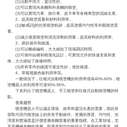
(1)活動半徑大，靈活性好。
(2)可以實現內表麵和外表麵的噴塗。
(3)可以實現汽車、旅行車、皮卡車等各種車型的混線生產。
2、提高噴塗質量和材料利用率。
(1)[敏感詞]的仿形噴塗軌跡，提高塗膜均勻性等外觀噴塗質
量。
(2)減少過度噴塗和清洗溶劑的用量，提高材料的利用率。
3、易於操作和維護。
(1)可以離線編程，大大縮短了現場調試時間。
(2)可插件結構和模塊化設計，可實現元件的快速安裝和更
換，大大縮短了維修時間。
(3)所有零件的維護可接近性好，便於維護。
4、草莓视频色板利用率高。
一般情況下，往複式自動噴塗機的利用率僅為40%-60%，噴
塗機器人的利用率可達90%-95%。
下表列出了噴塗機器人、手工噴塗和往複式自動噴塗機的特
點。
發展趨勢
噴塗機器人可以滿足環保、效率和靈活生產的需要，因此有
望取代現代噴塗線上的所有手動操作。塗層的厚度、均勻性、光
澤度和豐滿度是評價塗層表麵質量的重要指標。在工業領域，尤
其是機械表麵的塗層，對厚度和均勻性提出了更嚴格的要求。噴