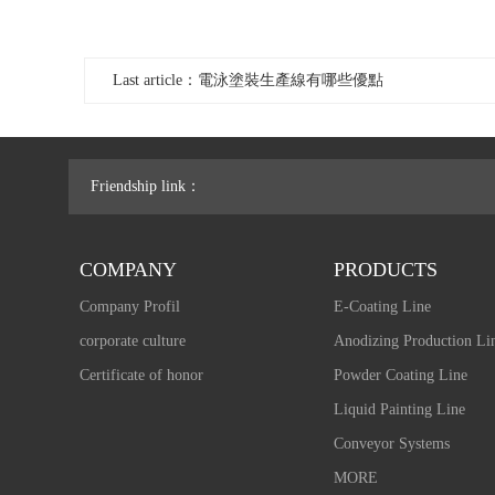
Last article：電泳塗裝生產線有哪些優點
Friendship link：
COMPANY
PRODUCTS
Company Profil
E-Coating Line
corporate culture
Anodizing Production Li
Certificate of honor
Powder Coating Line
Liquid Painting Line
Conveyor Systems
MORE