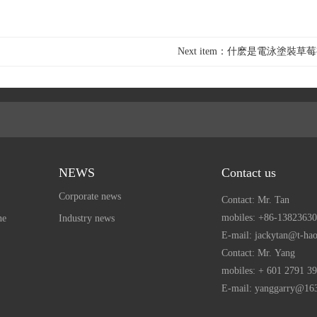
Next item：什麽是電泳塗裝
NEWS
Contact us
Corporate news
Contact: Mr. Tan
mobiles:
+86-13823630
ne
Industry news
E-mail: jackytan@t-ha
Contact: Mr. Yang
mobiles:
+ 601 2791 3
E-mail: yanggarry@16